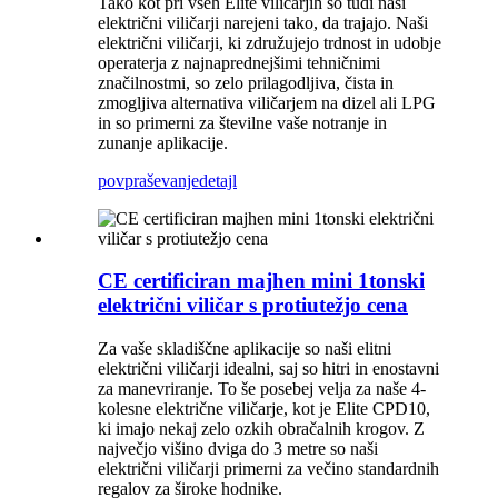
Tako kot pri vseh Elite viličarjih so tudi naši
električni viličarji narejeni tako, da trajajo. Naši
električni viličarji, ki združujejo trdnost in udobje
operaterja z najnaprednejšimi tehničnimi
značilnostmi, so zelo prilagodljiva, čista in
zmogljiva alternativa viličarjem na dizel ali LPG
in so primerni za številne vaše notranje in
zunanje aplikacije.
povpraševanje
detajl
CE certificiran majhen mini 1tonski
električni viličar s protiutežjo cena
Za vaše skladiščne aplikacije so naši elitni
električni viličarji idealni, saj so hitri in enostavni
za manevriranje. To še posebej velja za naše 4-
kolesne električne viličarje, kot je Elite CPD10,
ki imajo nekaj zelo ozkih obračalnih krogov. Z
največjo višino dviga do 3 metre so naši
električni viličarji primerni za večino standardnih
regalov za široke hodnike.