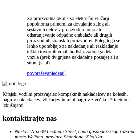
Za proizvodna okolja so električni viličarji
popolnoma primerni za dovajanje zalog ali
sestavnih delov v proizvodno linijo ali
odstranjevanje odpadne embalaže ali drugih
proizvodnih stranskih proizvodov. Poleg tega se
lahko uporabljajo za nakladanje ali razkladanje
težkih tovornih vozil, bodisi z zadnjega dela
vozila (prek dvignjene nakladalne postaje) ali s
strani (s tal).
povpraševanje
detajl
Kitajski vodilni proizvajalec kompaktnih nakladalcev na kolesih,
bagrov nakladalcev, viličarjev in mini bagrov z več kot 20-letnimi
izkušnjami.
kontaktirajte nas
Naslov: No.639 Lechuan Street, cona gospodarskega razvoja,
mesto Weifang, provinca Shandong, Kitajska.