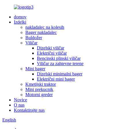
domov
Izdelki
nakladalec na kolesih
Bager nakladalec
Buldožer
Viličar
Dizelski viličar
Električni viličar
Bencinski plinski viličar
Viličar za zahtevne terene
Mini bager
Dizelski minimalni bager
Električni mini bager
Kmetijski traktor
Mini prekucnik
Motorni greder
Novice
O nas
Kontaktirajte nas
English