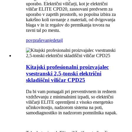
uporabo. Električni viličarji, kot je električni
viličar ELITE CPD20, zasnovani predvsem za
uporabo v zaprtih prostorih, so popolna izbira za
kakršno koli ravnanje z materiali, od dvigovanja
blaga v in iz regalov do premikanja tovora na
ravni tal po mestu.
povpraševanje
detajl
Kitajski profesionalni proizvajalec
vsestranski 2,5-tonski električni
skladiščni viličar CPD25
Da bi vam pomagali pri preventivnem in rednem
vzdrževanju z minimalnimi izpadi, so električni
viličarji ELITE opremljeni z visoko energetsko
učinkovitostjo, nadzorom sistema na poti,
samodiagnostiko in nadzorom pomnilnika napak.