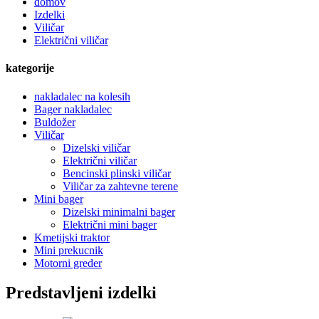
domov
Izdelki
Viličar
Električni viličar
kategorije
nakladalec na kolesih
Bager nakladalec
Buldožer
Viličar
Dizelski viličar
Električni viličar
Bencinski plinski viličar
Viličar za zahtevne terene
Mini bager
Dizelski minimalni bager
Električni mini bager
Kmetijski traktor
Mini prekucnik
Motorni greder
Predstavljeni izdelki