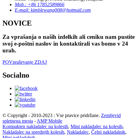
Mob.: +86 17852589866
E-mail: kimblewang008@hotmail.com
NOVICE
Za vprašanja o naših izdelkih ali ceniku nam pustite
svoj e-poštni naslov in kontaktirali vas bomo v 24
urah.
POVpraševanje ZDAJ
Socialno
© Copyright - 2010-2023 : Vse pravice pridržane.
Zemljevid
spletnega mesta
-
AMP Mobile
Kompakten nakladalec na kolesih
,
Mini nakladalec na kolesih
,
Nakladalec na sprednjih kolesih
,
Nakladalec
,
Čelni nakladalnik
,
Mini nakladalnik
,