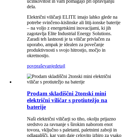
učinkovitost in vam pomagajo pri opravljanju
dela.
Električni viličarji ELITE imajo lahko glede na
potrebe svinčeno-kislinske ali litij-ionske baterije
– na voljo z energetskimi inovacijami, ki jih
zagotavlja Elite Industrial Energy Solutions.
Zaradi teh lastnosti je ta viličar privlačen za
uporabo, ampak je idealen za povečanje
produktivnosti s svojo hitrostjo, močjo in
okretnostjo.
povpraševanje
detajl
Prodam skladiščni 2tonski mini
električni viličar s protiutežjo na
baterije
Naši električni viličarji so tiho, okolju prijazno
sredstvo za ravnanje s širokim naborom enot
tovora, vključno s paletami, paletnimi zaboji in
odlagališči, kar vam daje celovito izbiro za vsako